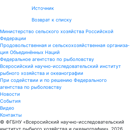
Источник
Возврат к списку
Министерство сельского хозяйства Российской
Федерации
Про­до­воль­ст­вен­ная и сель­ско­хо­зяй­ст­вен­ная ор­га­ни­за­
ция Объ­е­ди­нён­ных На­ций
Федеральное агентство по рыболовству
Всеросийский научно-исследовательский институт
рыбного хозяйства и океанографии
При содействии и по решению Федерального
агентства по рыболовству
Новости
События
Видео
Контакты
© ФГБНУ «Всеросийский научно-исследовательский
институт рыбного хозяйства и океанографии», 2026