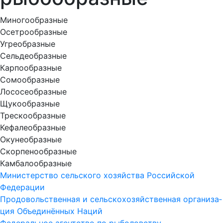
Миногообразные
Осетрообразные
Угреобразные
Сельдеобразные
Карпообразные
Сомообразные
Лососеобразные
Щукообразные
Трескообразные
Кефалеобразные
Окунеобразные
Скорпенообразные
Камбалообразные
Министерство сельского хозяйства Российской
Федерации
Про­до­воль­ст­вен­ная и сель­ско­хо­зяй­ст­вен­ная ор­га­ни­за­
ция Объ­е­ди­нён­ных На­ций
Федеральное агентство по рыболовству