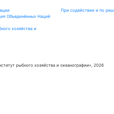
рации
При содействии и по реш
­ция Объ­е­ди­нён­ных На­ций
ного хозяйства и
ститут рыбного хозяйства и океанографии», 2026