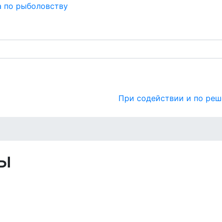
а по рыболовству
ьтуры
Технологии
Научные разработки
Библ
При содействии и по реш
ы