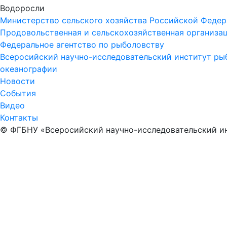
Водоросли
Министерство сельского хозяйства Российской Феде
Про­до­воль­ст­вен­ная и сель­ско­хо­зяй­ст­вен­ная ор­га­ни­за
Федеральное агентство по рыболовству
Всеросийский научно-исследовательский институт рыб
океанографии
Новости
События
Видео
Контакты
© ФГБНУ «Всеросийский научно-исследовательский ин