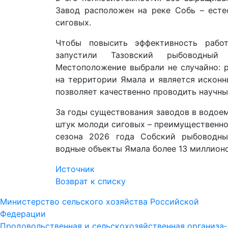
Завод расположен на реке Собь – есте
сиговых.
Чтобы повысить эффективность рабо
запустили Тазовский рыбоводный
Местоположение выбрали не случайно: р
на территории Ямала и является исконн
позволяет качественно проводить научны
За годы существования заводов в водое
штук молоди сиговых – преимущественно 
сезона 2026 года Собский рыбоводны
водные объекты Ямала более 13 миллион
Источник
Возврат к списку
Министерство сельского хозяйства Российской
Федерации
Про­до­воль­ст­вен­ная и сель­ско­хо­зяй­ст­вен­ная ор­га­ни­за­