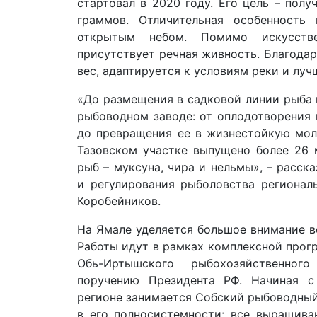
стартовал в 2020 году. Его цель – полу
граммов. Отличительная особенность
открытым небом. Помимо искусств
присутствует речная живность. Благода
вес, адаптируется к условиям реки и луч
«До размещения в садковой линии рыба 
рыбоводном заводе: от оплодотворения
до превращения ее в жизнестойкую моло
Тазовском участке выпущено более 26 
рыб – муксуна, чира и нельмы», – расск
и регулирования рыболовства регионал
Коробейников.
На Ямале уделяется большое внимание в
Работы идут в рамках комплексной прог
Обь-Иртышского рыбохозяйственног
поручению Президента РФ. Начиная с
регионе занимается Собский рыбоводный
в его полносистемности: все выращива