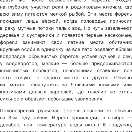
на глубокие участки реки к родниковым ключам, где
всю зиму питаются мелкой рыбой. Эти места форель
покидает лишь весной, когда половодье приносит
в реку мутные потоки талых вод. Но чуть зазеленеют
деревья и кустарники и появятся первые насекомые,
форели занимают свои летние места обитания:
крупные особи в одиночку на все лето оседают вблизи
водопадов, обрывистых берегов, устьев ручьев и рек,
у водоворотов, мелкие — больше придерживаются
каменистых перекатов, небольшими стайками все
лето кочуют с одного места на другое. Обычно
их можно обнаружить за большими камнями или
куртинами донных зарослей, где течение не столь
сильное и образует небольшие завихрения.
Половозрелой ручьевая форель становится обычно
на 3-м году жизни. Нерест происходит в ноябре —
декабре, при температуре воды около 6 градусов,
на мелководных участках с каменисто-галечным дном