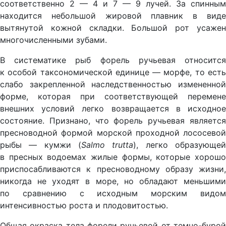
соответственно 2 — 4 и 7 — 9 лучей. За спинным
находится небольшой жировой плавник в виде
вытянутой кожной складки. Большой рот усажен
многочисленными зубами.
В систематике рыб форель ручьевая относится
к особой таксономической единице — морфе, то есть
слабо закрепленной наследственностью измененной
форме, которая при соответствующей перемене
внешних условий легко возвращается в исходное
состояние. Признано, что форель ручьевая является
пресноводной формой морской проходной лососевой
рыбы — кумжи (
Salmo trutta
), легко образующе
в пресных водоемах жилые формы, которые хорошо
приспосабливаются к пресноводному образу жизни,
никогда не уходят в море, но обладают меньшими
по сравнению с исходным морским видом
интенсивностью роста и плодовитостью.
Общая окраска тела форели ручьевой от темно-бурой