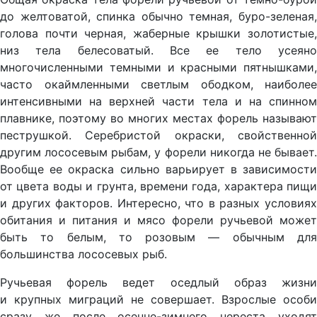
до желтоватой, спинка обычно темная, буро-зеленая,
голова почти черная, жаберные крышки золотистые,
низ тела белесоватый. Все ее тело усеяно
многочисленными темными и красными пятнышками,
часто окаймленными светлым ободком, наиболее
интенсивными на верхней части тела и на спинном
плавнике, поэтому во многих местах форель называют
пеструшкой. Серебристой окраски, свойственной
другим лососевым рыбам, у форели никогда не бывает.
Вообще ее окраска сильно варьирует в зависимости
от цвета воды и грунта, времени года, характера пищи
и других факторов. Интересно, что в разных условиях
обитания и питания и мясо форели ручьевой может
быть то белым, то розовым — обычным для
большинства лососевых рыб.
Ручьевая форель ведет оседлый образ жизни
и крупных миграций не совершает. Взрослые особи
сразу же после осенне-зимнего нереста уходят