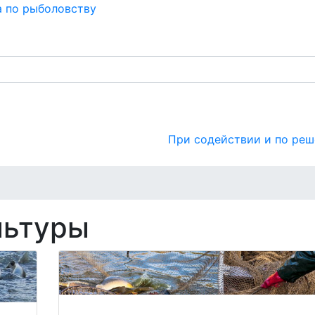
а по рыболовству
ьтуры
Технологии
Научные разработки
Библ
При содействии и по реш
льтуры