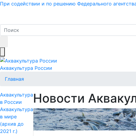
При содействии и по решению Федерального агентств
Регионы
Правовые основы
Объекты аквакул
Аквакультура
России
Главная
Новости Акваку
Аквакультура
в России
Аквакультура
в мире
(архив до
2021 г.)